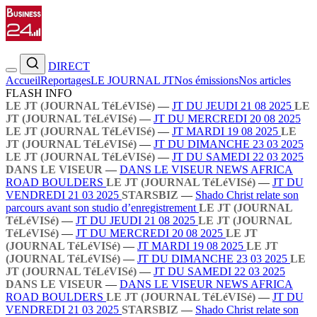
DIRECT
Accueil
Reportages
LE JOURNAL JT
Nos émissions
Nos articles
FLASH INFO
LE JT (JOURNAL TéLéVISé)
—
JT DU JEUDI 21 08 2025
LE
JT (JOURNAL TéLéVISé)
—
JT DU MERCREDI 20 08 2025
LE JT (JOURNAL TéLéVISé)
—
JT MARDI 19 08 2025
LE
JT (JOURNAL TéLéVISé)
—
JT DU DIMANCHE 23 03 2025
LE JT (JOURNAL TéLéVISé)
—
JT DU SAMEDI 22 03 2025
DANS LE VISEUR
—
DANS LE VISEUR NEWS AFRICA
ROAD BOULDERS
LE JT (JOURNAL TéLéVISé)
—
JT DU
VENDREDI 21 03 2025
STARSBIZ
—
Shado Christ relate son
parcours avant son studio d’enregistrement
LE JT (JOURNAL
TéLéVISé)
—
JT DU JEUDI 21 08 2025
LE JT (JOURNAL
TéLéVISé)
—
JT DU MERCREDI 20 08 2025
LE JT
(JOURNAL TéLéVISé)
—
JT MARDI 19 08 2025
LE JT
(JOURNAL TéLéVISé)
—
JT DU DIMANCHE 23 03 2025
LE
JT (JOURNAL TéLéVISé)
—
JT DU SAMEDI 22 03 2025
DANS LE VISEUR
—
DANS LE VISEUR NEWS AFRICA
ROAD BOULDERS
LE JT (JOURNAL TéLéVISé)
—
JT DU
VENDREDI 21 03 2025
STARSBIZ
—
Shado Christ relate son