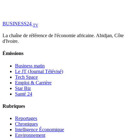
BUSINESS
24
TV
La chaîne de référence de l'économie africaine. Abidjan, Côte
d'Ivoire.
Émissions
Business matin
Le JT (Journal Télévisé)
Tech Space
Emploi & Carrière
Star Biz
Santé 24
Rubriques
Reportages
Chroniques
Intelligence Économique
Environnement