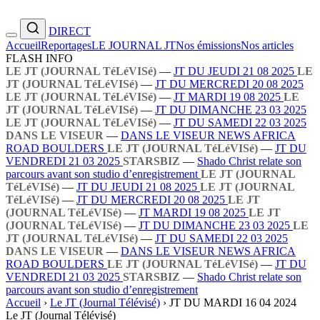
DIRECT
Accueil
Reportages
LE JOURNAL JT
Nos émissions
Nos articles
FLASH INFO
LE JT (JOURNAL TéLéVISé)
—
JT DU JEUDI 21 08 2025
LE
JT (JOURNAL TéLéVISé)
—
JT DU MERCREDI 20 08 2025
LE JT (JOURNAL TéLéVISé)
—
JT MARDI 19 08 2025
LE
JT (JOURNAL TéLéVISé)
—
JT DU DIMANCHE 23 03 2025
LE JT (JOURNAL TéLéVISé)
—
JT DU SAMEDI 22 03 2025
DANS LE VISEUR
—
DANS LE VISEUR NEWS AFRICA
ROAD BOULDERS
LE JT (JOURNAL TéLéVISé)
—
JT DU
VENDREDI 21 03 2025
STARSBIZ
—
Shado Christ relate son
parcours avant son studio d’enregistrement
LE JT (JOURNAL
TéLéVISé)
—
JT DU JEUDI 21 08 2025
LE JT (JOURNAL
TéLéVISé)
—
JT DU MERCREDI 20 08 2025
LE JT
(JOURNAL TéLéVISé)
—
JT MARDI 19 08 2025
LE JT
(JOURNAL TéLéVISé)
—
JT DU DIMANCHE 23 03 2025
LE
JT (JOURNAL TéLéVISé)
—
JT DU SAMEDI 22 03 2025
DANS LE VISEUR
—
DANS LE VISEUR NEWS AFRICA
ROAD BOULDERS
LE JT (JOURNAL TéLéVISé)
—
JT DU
VENDREDI 21 03 2025
STARSBIZ
—
Shado Christ relate son
parcours avant son studio d’enregistrement
Accueil
›
Le JT (Journal Télévisé)
›
JT DU MARDI 16 04 2024
Le JT (Journal Télévisé)