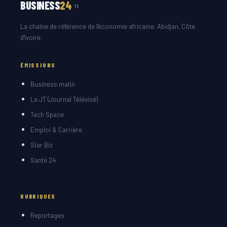
BUSINESS
24
TV
La chaîne de référence de l'économie africaine. Abidjan, Côte
d'Ivoire.
ÉMISSIONS
Business matin
Le JT (Journal Télévisé)
Tech Space
Emploi & Carrière
Star Biz
Santé 24
RUBRIQUES
Reportages