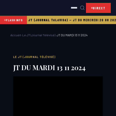
DIRECT
I 21 08 2025
LE JT (JOURNAL TéLéVISé)
—
JT DU MERCREDI 20 08 2025
FLASH INFO
Accueil
›
Le JT (Journal Télévisé)
›
JT DU MARDI 13 11 2024
LE JT (JOURNAL TÉLÉVISÉ)
JT DU MARDI 13 11 2024