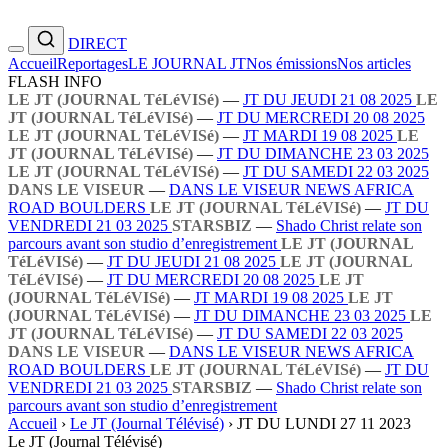
DIRECT
Accueil
Reportages
LE JOURNAL JT
Nos émissions
Nos articles
FLASH INFO
LE JT (JOURNAL TéLéVISé)
—
JT DU JEUDI 21 08 2025
LE
JT (JOURNAL TéLéVISé)
—
JT DU MERCREDI 20 08 2025
LE JT (JOURNAL TéLéVISé)
—
JT MARDI 19 08 2025
LE
JT (JOURNAL TéLéVISé)
—
JT DU DIMANCHE 23 03 2025
LE JT (JOURNAL TéLéVISé)
—
JT DU SAMEDI 22 03 2025
DANS LE VISEUR
—
DANS LE VISEUR NEWS AFRICA
ROAD BOULDERS
LE JT (JOURNAL TéLéVISé)
—
JT DU
VENDREDI 21 03 2025
STARSBIZ
—
Shado Christ relate son
parcours avant son studio d’enregistrement
LE JT (JOURNAL
TéLéVISé)
—
JT DU JEUDI 21 08 2025
LE JT (JOURNAL
TéLéVISé)
—
JT DU MERCREDI 20 08 2025
LE JT
(JOURNAL TéLéVISé)
—
JT MARDI 19 08 2025
LE JT
(JOURNAL TéLéVISé)
—
JT DU DIMANCHE 23 03 2025
LE
JT (JOURNAL TéLéVISé)
—
JT DU SAMEDI 22 03 2025
DANS LE VISEUR
—
DANS LE VISEUR NEWS AFRICA
ROAD BOULDERS
LE JT (JOURNAL TéLéVISé)
—
JT DU
VENDREDI 21 03 2025
STARSBIZ
—
Shado Christ relate son
parcours avant son studio d’enregistrement
Accueil
›
Le JT (Journal Télévisé)
›
JT DU LUNDI 27 11 2023
Le JT (Journal Télévisé)