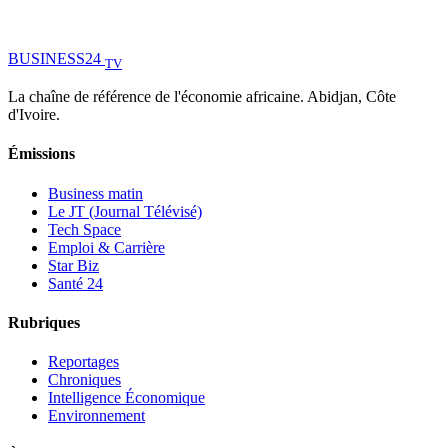
BUSINESS
24
TV
La chaîne de référence de l'économie africaine. Abidjan, Côte
d'Ivoire.
Émissions
Business matin
Le JT (Journal Télévisé)
Tech Space
Emploi & Carrière
Star Biz
Santé 24
Rubriques
Reportages
Chroniques
Intelligence Économique
Environnement