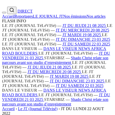
DIRECT
Accueil
Reportages
LE JOURNAL JT
Nos émissions
Nos articles
FLASH INFO
LE JT (JOURNAL TéLéVISé)
—
JT DU JEUDI 21 08 2025
LE
JT (JOURNAL TéLéVISé)
—
JT DU MERCREDI 20 08 2025
LE JT (JOURNAL TéLéVISé)
—
JT MARDI 19 08 2025
LE
JT (JOURNAL TéLéVISé)
—
JT DU DIMANCHE 23 03 2025
LE JT (JOURNAL TéLéVISé)
—
JT DU SAMEDI 22 03 2025
DANS LE VISEUR
—
DANS LE VISEUR NEWS AFRICA
ROAD BOULDERS
LE JT (JOURNAL TéLéVISé)
—
JT DU
VENDREDI 21 03 2025
STARSBIZ
—
Shado Christ relate son
parcours avant son studio d’enregistrement
LE JT (JOURNAL
TéLéVISé)
—
JT DU JEUDI 21 08 2025
LE JT (JOURNAL
TéLéVISé)
—
JT DU MERCREDI 20 08 2025
LE JT
(JOURNAL TéLéVISé)
—
JT MARDI 19 08 2025
LE JT
(JOURNAL TéLéVISé)
—
JT DU DIMANCHE 23 03 2025
LE
JT (JOURNAL TéLéVISé)
—
JT DU SAMEDI 22 03 2025
DANS LE VISEUR
—
DANS LE VISEUR NEWS AFRICA
ROAD BOULDERS
LE JT (JOURNAL TéLéVISé)
—
JT DU
VENDREDI 21 03 2025
STARSBIZ
—
Shado Christ relate son
parcours avant son studio d’enregistrement
Accueil
›
Le JT (Journal Télévisé)
›
JT DU LUNDI 22 AOUT
2022