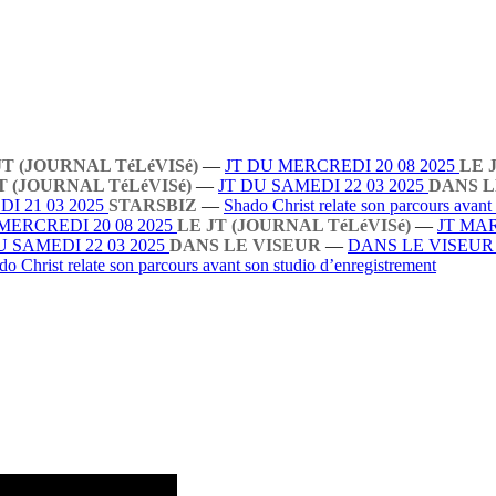
JT (JOURNAL TéLéVISé)
—
JT DU MERCREDI 20 08 2025
LE 
T (JOURNAL TéLéVISé)
—
JT DU SAMEDI 22 03 2025
DANS L
I 21 03 2025
STARSBIZ
—
Shado Christ relate son parcours avant
MERCREDI 20 08 2025
LE JT (JOURNAL TéLéVISé)
—
JT MAR
U SAMEDI 22 03 2025
DANS LE VISEUR
—
DANS LE VISEU
do Christ relate son parcours avant son studio d’enregistrement