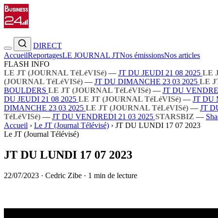
DIRECT
Accueil
Reportages
LE JOURNAL JT
Nos émissions
Nos articles
FLASH INFO
LE JT (JOURNAL TéLéVISé)
—
JT DU JEUDI 21 08 2025
LE 
(JOURNAL TéLéVISé)
—
JT DU DIMANCHE 23 03 2025
LE J
BOULDERS
LE JT (JOURNAL TéLéVISé)
—
JT DU VENDRED
DU JEUDI 21 08 2025
LE JT (JOURNAL TéLéVISé)
—
JT DU 
DIMANCHE 23 03 2025
LE JT (JOURNAL TéLéVISé)
—
JT D
TéLéVISé)
—
JT DU VENDREDI 21 03 2025
STARSBIZ
—
Sha
Accueil
›
Le JT (Journal Télévisé)
›
JT DU LUNDI 17 07 2023
Le JT (Journal Télévisé)
JT DU LUNDI 17 07 2023
22/07/2023
·
Cedric Zibe
·
1 min de lecture