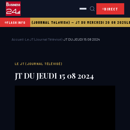
DIRECT
1 08 2025
LE JT (JOURNAL TéLéVISé)
—
JT DU MERCREDI 20 08 2025
LE 
FLASH INFO
Accueil
›
Le JT (Journal Télévisé)
›
JT DU JEUDI 15 08 2024
LE JT (JOURNAL TÉLÉVISÉ)
JT DU JEUDI 15 08 2024