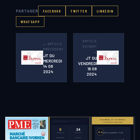
PARTAGER
FACEBOOK
TWITTER
LINKEDIN
WHATSAPP
ARTICLE
← ARTICLE
SUIVANT
PRÉCÉDENT
→
JT DU
JT DU
MERCREDI
VENDREDI
14 08
16 08
2024
2024