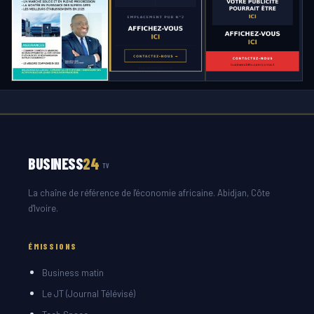
BUSINESS
24
TV
La chaîne de référence de l'économie africaine. Abidjan, Côte
d'Ivoire.
ÉMISSIONS
Business matin
Le JT (Journal Télévisé)