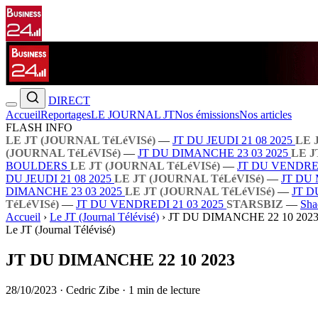
DIRECT
Accueil
Reportages
LE JOURNAL JT
Nos émissions
Nos articles
FLASH INFO
LE JT (JOURNAL TéLéVISé)
—
JT DU JEUDI 21 08 2025
LE 
(JOURNAL TéLéVISé)
—
JT DU DIMANCHE 23 03 2025
LE J
BOULDERS
LE JT (JOURNAL TéLéVISé)
—
JT DU VENDRED
DU JEUDI 21 08 2025
LE JT (JOURNAL TéLéVISé)
—
JT DU 
DIMANCHE 23 03 2025
LE JT (JOURNAL TéLéVISé)
—
JT D
TéLéVISé)
—
JT DU VENDREDI 21 03 2025
STARSBIZ
—
Sha
Accueil
›
Le JT (Journal Télévisé)
›
JT DU DIMANCHE 22 10 202
Le JT (Journal Télévisé)
JT DU DIMANCHE 22 10 2023
28/10/2023
·
Cedric Zibe
·
1 min de lecture