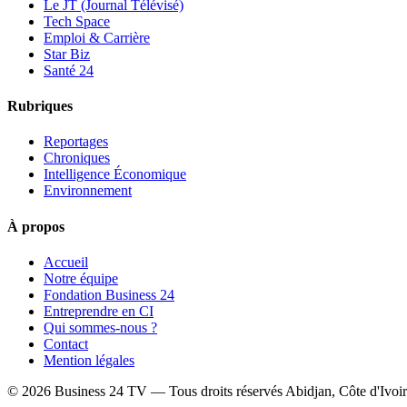
Le JT (Journal Télévisé)
Tech Space
Emploi & Carrière
Star Biz
Santé 24
Rubriques
Reportages
Chroniques
Intelligence Économique
Environnement
À propos
Accueil
Notre équipe
Fondation Business 24
Entreprendre en CI
Qui sommes-nous ?
Contact
Mention légales
© 2026 Business 24 TV — Tous droits réservés
Abidjan, Côte d'Ivoi