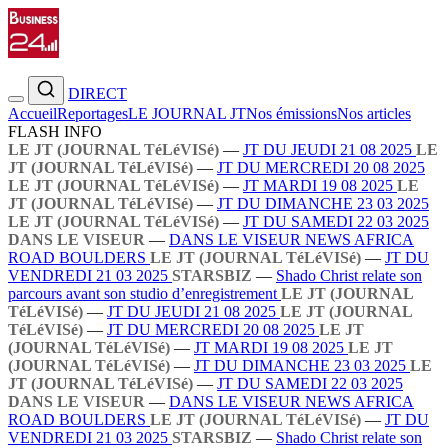
DIRECT
Accueil
Reportages
LE JOURNAL JT
Nos émissions
Nos articles
FLASH INFO
LE JT (JOURNAL TéLéVISé)
—
JT DU JEUDI 21 08 2025
LE
JT (JOURNAL TéLéVISé)
—
JT DU MERCREDI 20 08 2025
LE JT (JOURNAL TéLéVISé)
—
JT MARDI 19 08 2025
LE
JT (JOURNAL TéLéVISé)
—
JT DU DIMANCHE 23 03 2025
LE JT (JOURNAL TéLéVISé)
—
JT DU SAMEDI 22 03 2025
DANS LE VISEUR
—
DANS LE VISEUR NEWS AFRICA
ROAD BOULDERS
LE JT (JOURNAL TéLéVISé)
—
JT DU
VENDREDI 21 03 2025
STARSBIZ
—
Shado Christ relate son
parcours avant son studio d’enregistrement
LE JT (JOURNAL
TéLéVISé)
—
JT DU JEUDI 21 08 2025
LE JT (JOURNAL
TéLéVISé)
—
JT DU MERCREDI 20 08 2025
LE JT
(JOURNAL TéLéVISé)
—
JT MARDI 19 08 2025
LE JT
(JOURNAL TéLéVISé)
—
JT DU DIMANCHE 23 03 2025
LE
JT (JOURNAL TéLéVISé)
—
JT DU SAMEDI 22 03 2025
DANS LE VISEUR
—
DANS LE VISEUR NEWS AFRICA
ROAD BOULDERS
LE JT (JOURNAL TéLéVISé)
—
JT DU
VENDREDI 21 03 2025
STARSBIZ
—
Shado Christ relate son