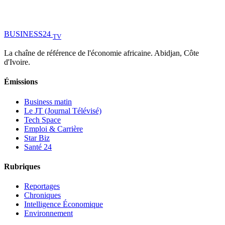
BUSINESS
24
TV
La chaîne de référence de l'économie africaine. Abidjan, Côte
d'Ivoire.
Émissions
Business matin
Le JT (Journal Télévisé)
Tech Space
Emploi & Carrière
Star Biz
Santé 24
Rubriques
Reportages
Chroniques
Intelligence Économique
Environnement