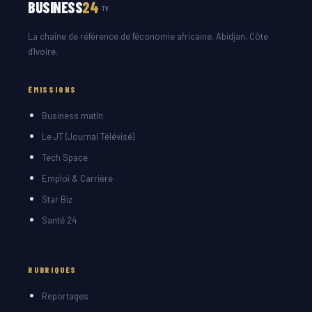
BUSINESS
24
TV
La chaîne de référence de l'économie africaine. Abidjan, Côte
d'Ivoire.
ÉMISSIONS
Business matin
Le JT (Journal Télévisé)
Tech Space
Emploi & Carrière
Star Biz
Santé 24
RUBRIQUES
Reportages