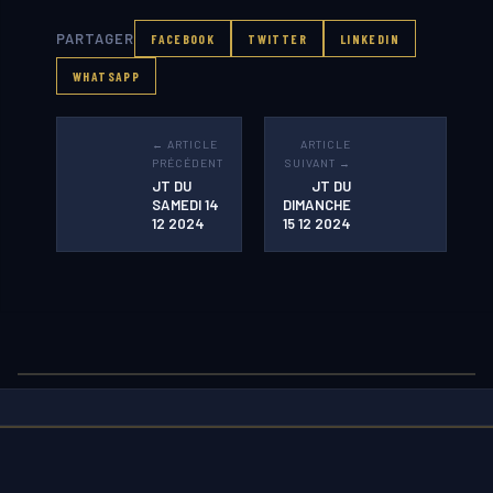
PARTAGER
FACEBOOK
TWITTER
LINKEDIN
WHATSAPP
← ARTICLE
ARTICLE
PRÉCÉDENT
SUIVANT →
JT DU
JT DU
SAMEDI 14
DIMANCHE
12 2024
15 12 2024