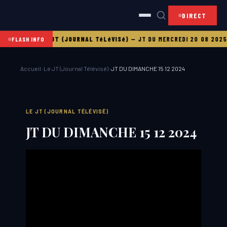
DIRECT
 21 08 2025
LE JT (JOURNAL TéLéVISé)
—
JT DU MERCREDI 20 08 2025
L
FLASH INFO
Accueil
›
Le JT (Journal Télévisé)
›
JT DU DIMANCHE 15 12 2024
LE JT (JOURNAL TÉLÉVISÉ)
JT DU DIMANCHE 15 12 2024