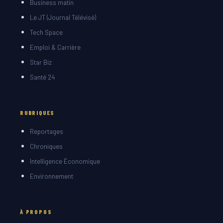
Business matin
Le JT (Journal Télévisé)
Tech Space
Emploi & Carrière
Star Biz
Santé 24
RUBRIQUES
Reportages
Chroniques
Intelligence Économique
Environnement
À PROPOS