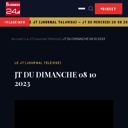
DIRECT
DI 21 08 2025
LE JT (JOURNAL TéLéVISé)
—
JT DU MERCREDI 20 08 202
FLASH INFO
Accueil
›
Le JT (Journal Télévisé)
›
JT DU DIMANCHE 08 10 2023
LE JT (JOURNAL TÉLÉVISÉ)
JT DU DIMANCHE 08 10
2023