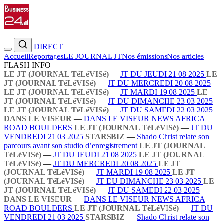
DIRECT
Accueil
Reportages
LE JOURNAL JT
Nos émissions
Nos articles
FLASH INFO
LE JT (JOURNAL TéLéVISé)
—
JT DU JEUDI 21 08 2025
LE
JT (JOURNAL TéLéVISé)
—
JT DU MERCREDI 20 08 2025
LE JT (JOURNAL TéLéVISé)
—
JT MARDI 19 08 2025
LE
JT (JOURNAL TéLéVISé)
—
JT DU DIMANCHE 23 03 2025
LE JT (JOURNAL TéLéVISé)
—
JT DU SAMEDI 22 03 2025
DANS LE VISEUR
—
DANS LE VISEUR NEWS AFRICA
ROAD BOULDERS
LE JT (JOURNAL TéLéVISé)
—
JT DU
VENDREDI 21 03 2025
STARSBIZ
—
Shado Christ relate son
parcours avant son studio d’enregistrement
LE JT (JOURNAL
TéLéVISé)
—
JT DU JEUDI 21 08 2025
LE JT (JOURNAL
TéLéVISé)
—
JT DU MERCREDI 20 08 2025
LE JT
(JOURNAL TéLéVISé)
—
JT MARDI 19 08 2025
LE JT
(JOURNAL TéLéVISé)
—
JT DU DIMANCHE 23 03 2025
LE
JT (JOURNAL TéLéVISé)
—
JT DU SAMEDI 22 03 2025
DANS LE VISEUR
—
DANS LE VISEUR NEWS AFRICA
ROAD BOULDERS
LE JT (JOURNAL TéLéVISé)
—
JT DU
VENDREDI 21 03 2025
STARSBIZ
—
Shado Christ relate son