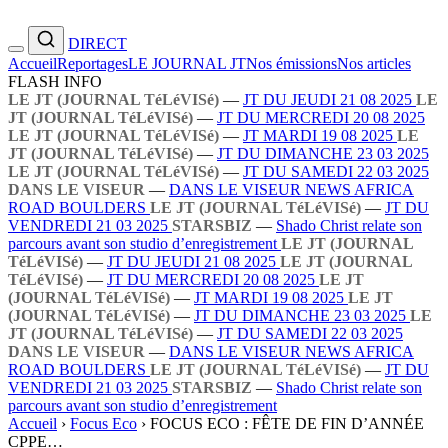
DIRECT
Accueil
Reportages
LE JOURNAL JT
Nos émissions
Nos articles
FLASH INFO
LE JT (JOURNAL TéLéVISé)
—
JT DU JEUDI 21 08 2025
LE
JT (JOURNAL TéLéVISé)
—
JT DU MERCREDI 20 08 2025
LE JT (JOURNAL TéLéVISé)
—
JT MARDI 19 08 2025
LE
JT (JOURNAL TéLéVISé)
—
JT DU DIMANCHE 23 03 2025
LE JT (JOURNAL TéLéVISé)
—
JT DU SAMEDI 22 03 2025
DANS LE VISEUR
—
DANS LE VISEUR NEWS AFRICA
ROAD BOULDERS
LE JT (JOURNAL TéLéVISé)
—
JT DU
VENDREDI 21 03 2025
STARSBIZ
—
Shado Christ relate son
parcours avant son studio d’enregistrement
LE JT (JOURNAL
TéLéVISé)
—
JT DU JEUDI 21 08 2025
LE JT (JOURNAL
TéLéVISé)
—
JT DU MERCREDI 20 08 2025
LE JT
(JOURNAL TéLéVISé)
—
JT MARDI 19 08 2025
LE JT
(JOURNAL TéLéVISé)
—
JT DU DIMANCHE 23 03 2025
LE
JT (JOURNAL TéLéVISé)
—
JT DU SAMEDI 22 03 2025
DANS LE VISEUR
—
DANS LE VISEUR NEWS AFRICA
ROAD BOULDERS
LE JT (JOURNAL TéLéVISé)
—
JT DU
VENDREDI 21 03 2025
STARSBIZ
—
Shado Christ relate son
parcours avant son studio d’enregistrement
Accueil
›
Focus Eco
›
FOCUS ECO : FÊTE DE FIN D’ANNÉE
CPPE…