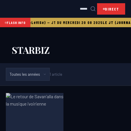
DIRECT
JT (JOURNAL TéLéVISé)
—
JT DU MERCREDI 20 08 2025
LE JT (JOURNAL
FLASH INFO
STARBIZ
1 article