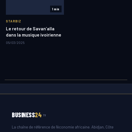
1 min
STARBIZ
Le retour de Savan’alla
dans la musique ivoirienne
05/03/2025
BUSINESS
24
TV
La chaîne de référence de l'économie africaine. Abidjan, Côte