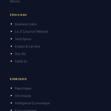
d'Ivoire.
ÉMISSIONS
Business matin
Le JT (Journal Télévisé)
Tech Space
Emploi & Carrière
Star Biz
Santé 24
RUBRIQUES
Reportages
Chroniques
Intelligence Économique
Environnement