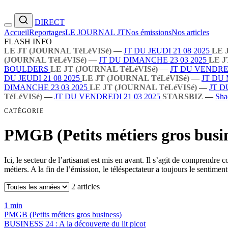
DIRECT
Accueil
Reportages
LE JOURNAL JT
Nos émissions
Nos articles
FLASH INFO
LE JT (JOURNAL TéLéVISé)
—
JT DU JEUDI 21 08 2025
LE 
(JOURNAL TéLéVISé)
—
JT DU DIMANCHE 23 03 2025
LE J
BOULDERS
LE JT (JOURNAL TéLéVISé)
—
JT DU VENDRED
DU JEUDI 21 08 2025
LE JT (JOURNAL TéLéVISé)
—
JT DU 
DIMANCHE 23 03 2025
LE JT (JOURNAL TéLéVISé)
—
JT D
TéLéVISé)
—
JT DU VENDREDI 21 03 2025
STARSBIZ
—
Sha
CATÉGORIE
PMGB (Petits métiers gros busi
Ici, le secteur de l’artisanat est mis en avant. Il s’agit de comprend
métiers. A la fin de l’émission, le téléspectateur a toujours le sentiment
2 articles
1 min
PMGB (Petits métiers gros business)
BUSINESS 24 : A la découverte du lit picot