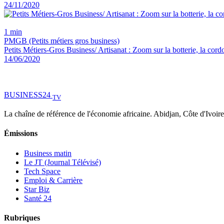
24/11/2020
1 min
PMGB (Petits métiers gros business)
Petits Métiers-Gros Business/ Artisanat : Zoom sur la botterie, la cor
14/06/2020
BUSINESS
24
TV
La chaîne de référence de l'économie africaine. Abidjan, Côte d'Ivoire
Émissions
Business matin
Le JT (Journal Télévisé)
Tech Space
Emploi & Carrière
Star Biz
Santé 24
Rubriques