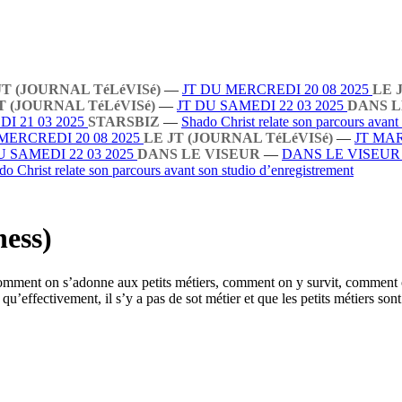
JT (JOURNAL TéLéVISé)
—
JT DU MERCREDI 20 08 2025
LE 
T (JOURNAL TéLéVISé)
—
JT DU SAMEDI 22 03 2025
DANS L
I 21 03 2025
STARSBIZ
—
Shado Christ relate son parcours avant
MERCREDI 20 08 2025
LE JT (JOURNAL TéLéVISé)
—
JT MAR
U SAMEDI 22 03 2025
DANS LE VISEUR
—
DANS LE VISEU
do Christ relate son parcours avant son studio d’enregistrement
ness)
re comment on s’adonne aux petits métiers, comment on y survit, comment 
 qu’effectivement, il s’y a pas de sot métier et que les petits métiers sont