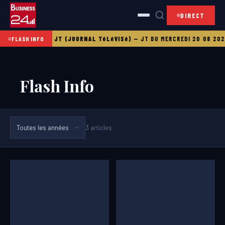
DIRECT
I 21 08 2025
LE JT (JOURNAL TéLéVISé)
—
JT DU MERCREDI 20 08 2025
FLASH INFO
Flash Info
3 articles