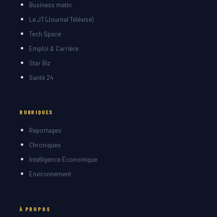
Business matin
Le JT (Journal Télévisé)
Tech Space
Emploi & Carrière
Star Biz
Santé 24
RUBRIQUES
Reportages
Chroniques
Intelligence Économique
Environnement
À PROPOS