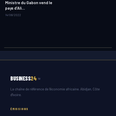
Ministre du Gabon vend le
pays d’Ali…
14/06/2022
BUSINESS
24
TV
La chaîne de référence de l'économie africaine. Abidjan, Côte
d'Ivoire.
ÉMISSIONS