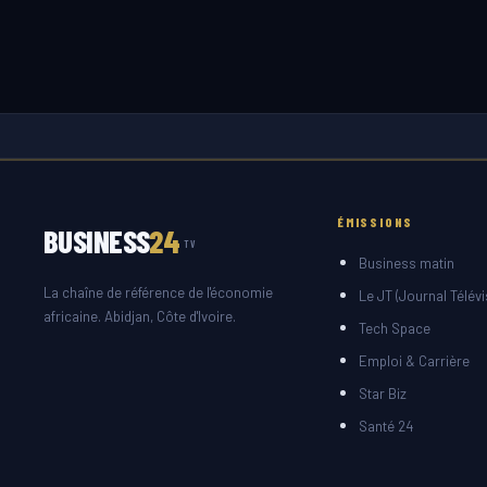
ÉMISSIONS
BUSINESS
24
TV
Business matin
La chaîne de référence de l'économie
Le JT (Journal Télévi
africaine. Abidjan, Côte d'Ivoire.
Tech Space
Emploi & Carrière
Star Biz
Santé 24