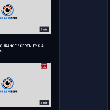
1 min
SSURANCE / SERENITY S.A
e
1 min