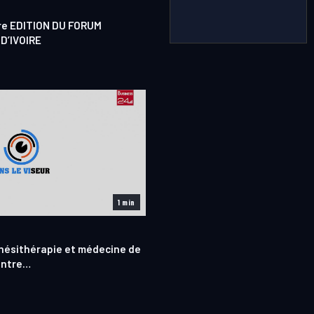
ère EDITION DU FORUM
D’IVOIRE
1 min
nésithérapie et médecine de
entre…