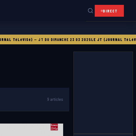
DIRECT
AL TéLéVISé)
—
JT DU DIMANCHE 23 03 2025
LE JT (JOURNAL TéLéVISé)
9 articles