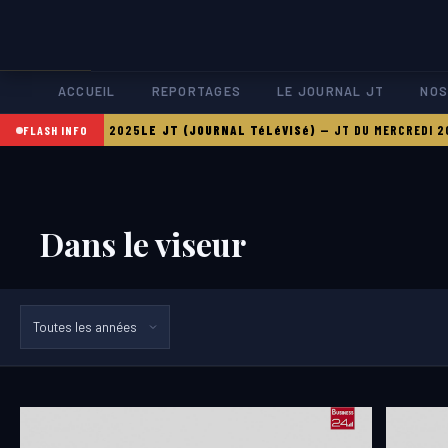
ACCUEIL
REPORTAGES
LE JOURNAL JT
NOS
 JEUDI 21 08 2025
LE JT (JOURNAL TéLéVISé)
—
JT DU MERCREDI 20 08
FLASH INFO
Dans le viseur