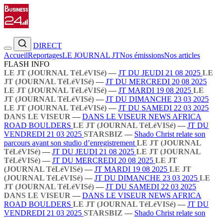
DIRECT
Accueil
Reportages
LE JOURNAL JT
Nos émissions
Nos articles
FLASH INFO
LE JT (JOURNAL TéLéVISé)
—
JT DU JEUDI 21 08 2025
LE
JT (JOURNAL TéLéVISé)
—
JT DU MERCREDI 20 08 2025
LE JT (JOURNAL TéLéVISé)
—
JT MARDI 19 08 2025
LE
JT (JOURNAL TéLéVISé)
—
JT DU DIMANCHE 23 03 2025
LE JT (JOURNAL TéLéVISé)
—
JT DU SAMEDI 22 03 2025
DANS LE VISEUR
—
DANS LE VISEUR NEWS AFRICA
ROAD BOULDERS
LE JT (JOURNAL TéLéVISé)
—
JT DU
VENDREDI 21 03 2025
STARSBIZ
—
Shado Christ relate son
parcours avant son studio d’enregistrement
LE JT (JOURNAL
TéLéVISé)
—
JT DU JEUDI 21 08 2025
LE JT (JOURNAL
TéLéVISé)
—
JT DU MERCREDI 20 08 2025
LE JT
(JOURNAL TéLéVISé)
—
JT MARDI 19 08 2025
LE JT
(JOURNAL TéLéVISé)
—
JT DU DIMANCHE 23 03 2025
LE
JT (JOURNAL TéLéVISé)
—
JT DU SAMEDI 22 03 2025
DANS LE VISEUR
—
DANS LE VISEUR NEWS AFRICA
ROAD BOULDERS
LE JT (JOURNAL TéLéVISé)
—
JT DU
VENDREDI 21 03 2025
STARSBIZ
—
Shado Christ relate son