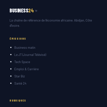
BUSINESS
24
TV
La chaîne de référence de l'économie africaine. Abidjan, Côte
d'Ivoire.
ÉMISSIONS
Business matin
Le JT (Journal Télévisé)
Tech Space
Emploi & Carrière
Star Biz
Santé 24
RUBRIQUES