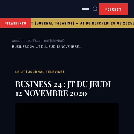
DIRECT
21 08 2025
LE JT (JOURNAL TéLéVISé)
—
JT DU MERCREDI 20 08 2025
LE
FLASH INFO
Accueil
›
Le JT (Journal Télévisé)
›
BUSINESS 24 : JT DU JEUDI 12 NOVEMBRE…
LE JT (JOURNAL TÉLÉVISÉ)
BUSINESS 24 : JT DU JEUDI
12 NOVEMBRE 2020