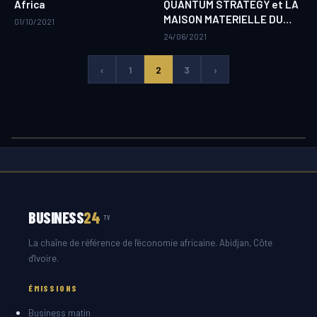
Africa
QUANTUM STRATEGY et LA
MAISON MATERIELLE DU…
01/10/2021
24/06/2021
‹
1
2
3
›
BUSINESS
24
TV
La chaîne de référence de l'économie africaine. Abidjan, Côte
d'Ivoire.
ÉMISSIONS
Business matin