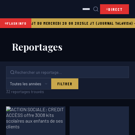
DIRECT
L TéLéVISé)
—
JT DU MERCREDI 20 08 2025
LE JT (JOURNAL TéLéVISé)
—
FLASH INFO
Reportages
FILTRER
32 reportages trouvés