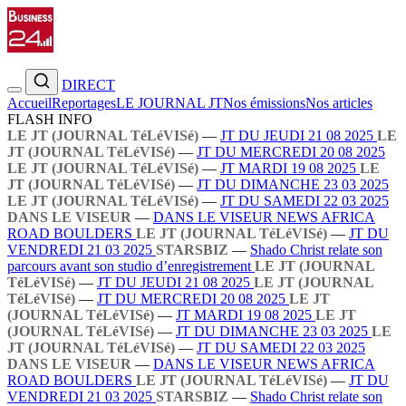
DIRECT
Accueil
Reportages
LE JOURNAL JT
Nos émissions
Nos articles
FLASH INFO
LE JT (JOURNAL TéLéVISé)
—
JT DU JEUDI 21 08 2025
LE
JT (JOURNAL TéLéVISé)
—
JT DU MERCREDI 20 08 2025
LE JT (JOURNAL TéLéVISé)
—
JT MARDI 19 08 2025
LE
JT (JOURNAL TéLéVISé)
—
JT DU DIMANCHE 23 03 2025
LE JT (JOURNAL TéLéVISé)
—
JT DU SAMEDI 22 03 2025
DANS LE VISEUR
—
DANS LE VISEUR NEWS AFRICA
ROAD BOULDERS
LE JT (JOURNAL TéLéVISé)
—
JT DU
VENDREDI 21 03 2025
STARSBIZ
—
Shado Christ relate son
parcours avant son studio d’enregistrement
LE JT (JOURNAL
TéLéVISé)
—
JT DU JEUDI 21 08 2025
LE JT (JOURNAL
TéLéVISé)
—
JT DU MERCREDI 20 08 2025
LE JT
(JOURNAL TéLéVISé)
—
JT MARDI 19 08 2025
LE JT
(JOURNAL TéLéVISé)
—
JT DU DIMANCHE 23 03 2025
LE
JT (JOURNAL TéLéVISé)
—
JT DU SAMEDI 22 03 2025
DANS LE VISEUR
—
DANS LE VISEUR NEWS AFRICA
ROAD BOULDERS
LE JT (JOURNAL TéLéVISé)
—
JT DU
VENDREDI 21 03 2025
STARSBIZ
—
Shado Christ relate son